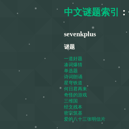
中文谜题索引
：
sevenkplus
谜题
一道好题
凑词爆猜
单选题
诗词朗诵
星穹铁道
何日君再来
奇怪的游戏
三维国
经文残本
密宗筑基
爱的八十三张明信片