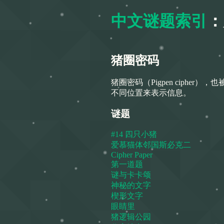
中文谜题索引
：
猪圈密码
猪圈密码（Pigpen ciph
不同位置来表示信息。
谜题
#14 四只小猪
爱慕猫体邻国斯必克二
Cipher Paper
第一道题
谜与卡卡颂
神秘的文字
楔形文字
眼睛里
猪逻辑公园