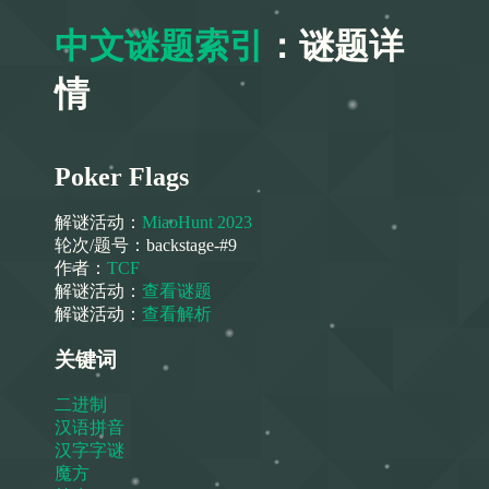
中文谜题索引
：谜题详
情
Poker Flags
解谜活动：
MiaoHunt 2023
轮次/题号：
backstage-#9
作者：
TCF
解谜活动：
查看谜题
解谜活动：
查看解析
关键词
二进制
汉语拼音
汉字字谜
魔方