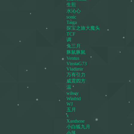
生煎
水沁心
sonic
Taiga
探宝之旅大魔头
TCF
调
兔三月
豚鼠豚鼠
Ventus
VinstaG73
Vladimir
万有引力
威震四方
温
wilsey
Winfrid
WJ
五月
x
Xanthene
小白狐九月
小莩