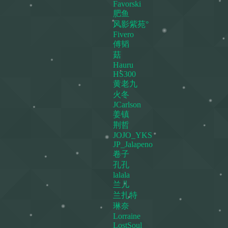
Favorski
肥鱼
风影紫苑°
Fivero
傅韬
菇
Hauru
HS300
黄老九
火冬
JCarlson
姜镇
荆哲
JOJO_YKS
JP_Jalapeno
卷子
孔孔
lalala
兰儿
兰扎特
琳奈
Lorraine
LostSoul