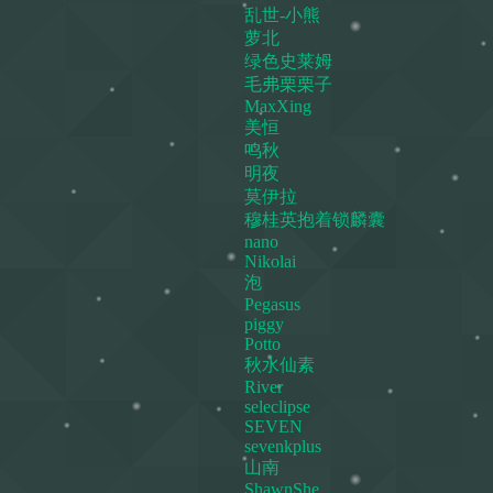
乱世-小熊
萝北
绿色史莱姆
毛弗栗栗子
MaxXing
美恒
鸣秋
明夜
莫伊拉
穆桂英抱着锁麟囊
nano
Nikolai
泡
Pegasus
piggy
Potto
秋水仙素
River
seleclipse
SEVEN
sevenkplus
山南
ShawnShe