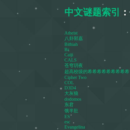
中文谜题索引
：
Atheist
八卦郭嘉
Bithiah
Br
Caiji
CALS
苍穹玥夜
超高校级的希希希希希希希希希
Cipher Two
COL
D3D4
大灰狼
dodomos
东君
饿半肚
ES
esc
Evangelina